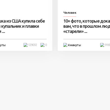
Человек
ка из США купила себе
10+ фото, которые док
 купальник и плавки
вам, что в прошлом лю
...
«старели» ...
129032
0
916
нуты
4 минуты