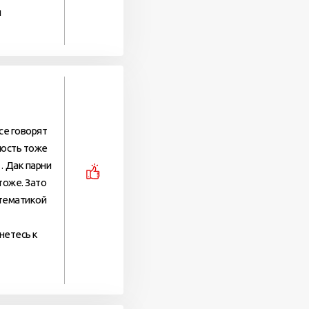
и
се говорят
ность тоже
… Дак парни
тоже. Зато
атематикой
нетесь к