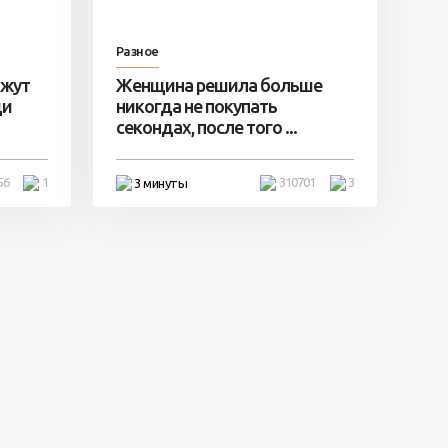
Разное
ажут
Женщина решила больше
ди
никогда не покупать
секондах, после того ...
56
1
310701
3
3 минуты