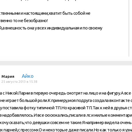
твенными и настоящими,хватит быть собой не
венно то не безобразно!
а внешность она у всех индивидуальная и по своему
Айко
Мария
25 августа 2013 в 15:38
а с Никой.Парни в первую очередь смотрят на лицо и на фигуру.А вс
 не играет большой роли.К примеру,моя подруга создала вконтакте 
у поставила фотку типичной ТП.Но красивой ТП.Так к ней в друзья с
 надобавлялось.И все сюсюкались,писали в лс и милые комментари
хочу сказать,что девушки совсем не такие.Я например видела очень
х парней,с прессомхD и некоторые даже писали.Но как только я узн