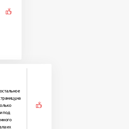
е остальное
страницу,на
только
и под
 много
ала их