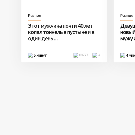
Разное
Разное
Этот мужчина почти 40 лет
Девуш
копал тоннель в пустыне и в
новый
один день ...
мужу и 
88777
4
5 минут
4 ми