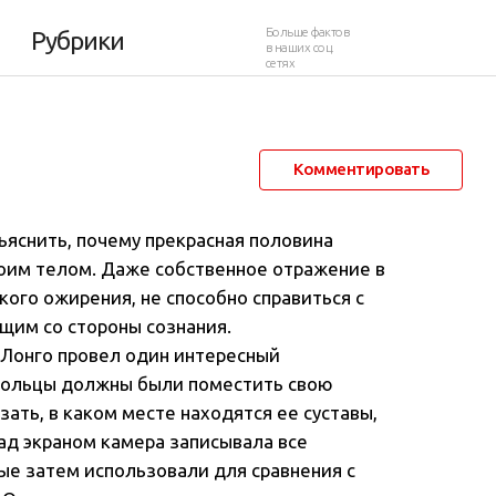
Больше фактов
Рубрики
в наших соц.
сетях
23 января 2012 в 00:46
82 936
97
Комментировать
яснить, почему прекрасная половина
оим телом. Даже собственное отражение в
ого ожирения, не способно справиться с
щим со стороны сознания.
 Лонго провел один интересный
овольцы должны были поместить свою
азать, в каком месте находятся ее суставы,
над экраном камера записывала все
ые затем использовали для сравнения с