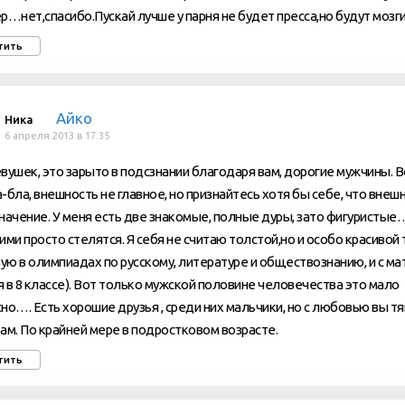
р…нет,спасибо.Пускай лучше у парня не будет пресса,но будут мозг
тить
Айко
Ника
6 апреля 2013 в 17:35
девушек, это зарыто в подсзнании благодаря вам, дорогие мужчины. В
-бла, внешность не главное, но признайтесь хотя бы себе, что внеш
начение. У меня есть две знакомые, полные дуры, зато фигуристые
ими просто стелятся. Я себя не считаю толстой,но и особо красивой 
вую в олимпиадах по русскому, литературе и обществознанию, и с м
(я в 8 классе). Вот только мужской половине человечества это мало
но…. Есть хорошие друзья , среди них мальчики, но с любовью вы тя
ам. По крайней мере в подростковом возрасте.
тить