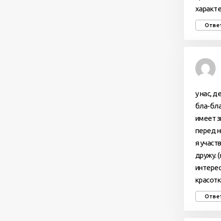
характе
Отве
у нас, 
бла-бла
имеет з
перед н
я участ
дружу. 
интерес
красотк
Отве