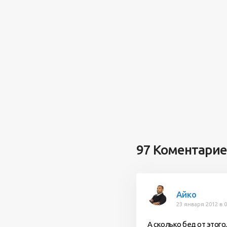
97 Коментари
Айко
23 января 2012 в 0
А сколько бед от этого