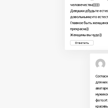
человечества))))))
Девушки дбудьте естес
довольными,что естест
Главное быть женщиной,
прекрасна))
Женщины вы чудо))
Ответить
Согласн
для них
аватарк
мужиков
фото.И 
красивы