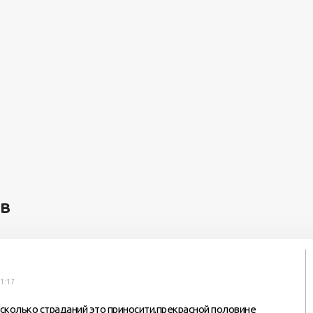
ев
1:17
,сколько страданий это приносити,прекрасной половине