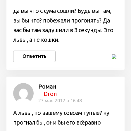
да вы что с сума сошли? Будь вы там,
вы бы что? побежали прогонять? Да
вас бы там задушили в 3 секунды. Это
львы, а не кошки.
Ответить
Роман
Dron
23 мая 2012 в 16:48
А львы, по вашему совсем тупые? ну
прогнал бы, они бы его всёравно