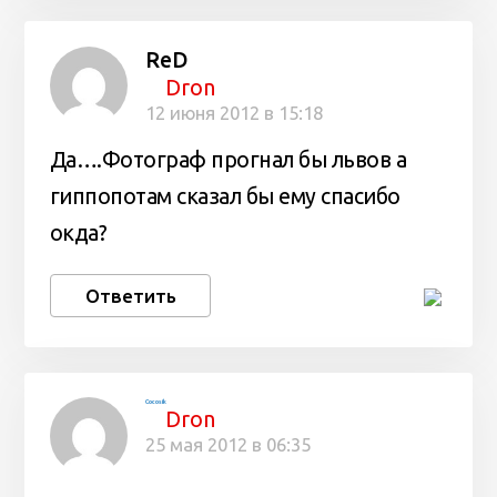
ReD
Dron
12 июня 2012 в 15:18
Да….Фотограф прогнал бы львов а
гиппопотам сказал бы ему спасибо
окда?
Ответить
Cocosik
Dron
25 мая 2012 в 06:35