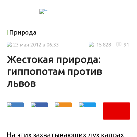
Природа
23 мая 2012 в 06:33
15 828
91
Жестокая природа:
гиппопотам против
львов
На этих захватывающих дух кадрах