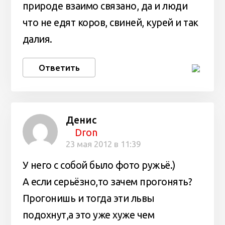
природе взаимо связано, да и люди
что не едят коров, свиней, курей и так
далия.
Ответить
Денис
Dron
23 мая 2012 в 11:39
У него с собой было фото ружьё.)
А если серьёзно,то зачем прогонять?
Прогонишь и тогда эти львы
подохнут,а это уже хуже чем