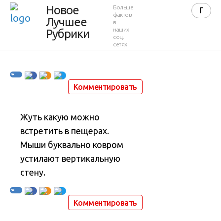
летучих
Новое
Больше
фактов
Лучшее
в
мышей
наших
Рубрики
соц.
сетях
15 июля 2012 в 11:22
15 864
24
Комментировать
Жуть какую можно
встретить в пещерах.
Мыши буквально ковром
устилают вертикальную
стену.
Комментировать