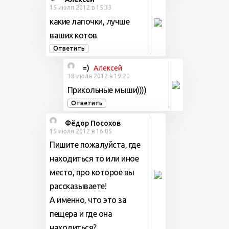
15 июля 2012 в 15:33
какие лапочки, лучше
ваших котов
Ответить
=)
Алексей
18 июля 2012 в 19:20
Прикольные мыши))))
Ответить
Фёдор Посохов
15 июля 2012 в 16:05
Пишите пожалуйста, где
находиться то или иное
место, про которое вы
рассказываете!
А именно, что это за
пещера и где она
находиться?