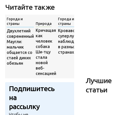
Читайте также
Города и
Города и
страны
Природа
страны
Природа
Кричащая
Кровавое
Двухлетний
В стене дома
как
суперлуние
современный
нашли
человек
наблюдали
Маугли:
останки
собака
в разных
мальчик
неизвестного
Ши-тцу
странах
общается со
существа
стала
стаей диких
новой
обезьян
веб-
сенсацией
Лучшие
Подпишитесь
статьи
на
рассылку
Чтобы не