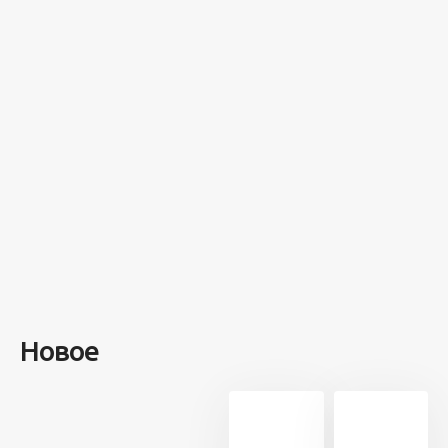
100 лет назад
на этом
острове
посреди моря
забыли 100
человек и
вернулись
туда спустя 7
лет
Новое
13 716
21
5 минут