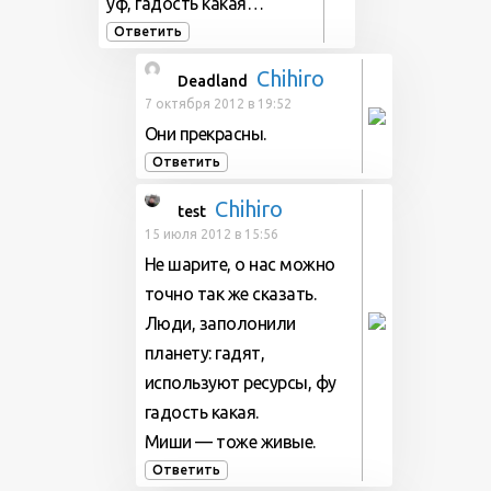
уф, гадость какая…
Ответить
Chihiro
Deadland
7 октября 2012 в 19:52
Они прекрасны.
Ответить
Chihiro
test
15 июля 2012 в 15:56
Не шарите, о нас можно
точно так же сказать.
Люди, заполонили
планету: гадят,
используют ресурсы, фу
гадость какая.
Миши — тоже живые.
Ответить