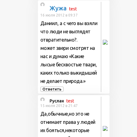
Жужа
test
16 июля 2012 в 09:37
Даниил, а с чего вы взяли
что люди не выглядят
отвратительно?.
может звери смотрят на
нас и думаю «Какие
лысые бесхвостые твари,
каких только выкидышей
не делает природа.»
Ответить
Руслан
test
15 июля 2012 в 21:47
Да,обычные,но это не
отнимает права у людей
их бояться,некоторые