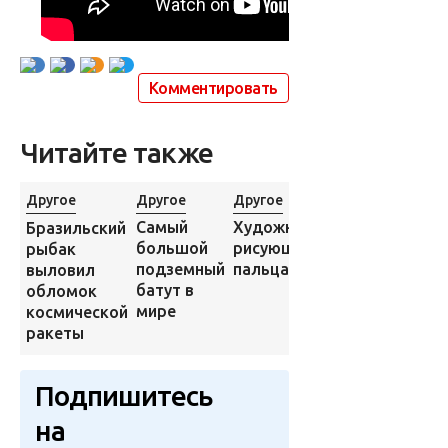
Комментировать
Читайте также
Другое
Другое
Другое
Города и страны
Художник,
Самый
Бразильский
17-
рисующий
большой
рыбак
килограммовы
пальцами
подземный
выловил
питон
батут в
обломок
разгромил
мире
космической
магазин в
ракеты
Австралии
Подпишитесь
на