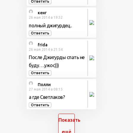
Ответить
кенг
26 мая 2014 в 19:32
полный джигурдец..
Ответить
frida
26 мая 2014 в 21:54
После Джигурды спать не
буду….ужос)))
Ответить
Полли
27 мая 2014 в 08:15
а где Светлаков?
Ответить
Показать
ещё