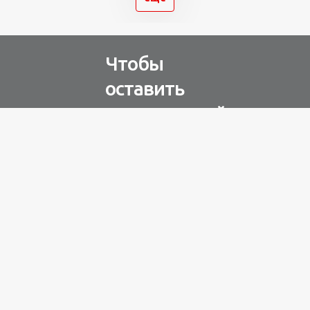
Чтобы
оставить
комментарий
Авторизуйтесь через
любую из соц. сетей
Разное
100 лет назад
на этом
острове