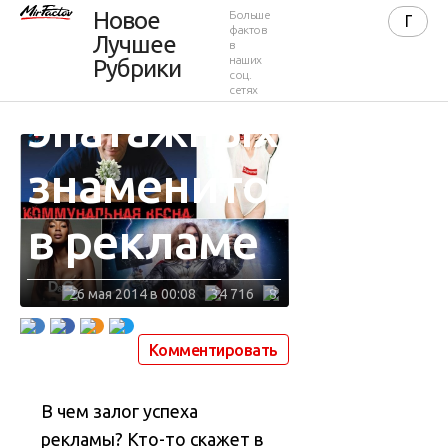
ТОП-7
Новое
Больше
фактов
Лучшее
в
самых
наших
Рубрики
соц.
сетях
эпатажных
знаменитостей
в рекламе
26 мая 2014 в 00:08
34 716
8
Комментировать
В чем залог успеха
рекламы? Кто-то скажет в