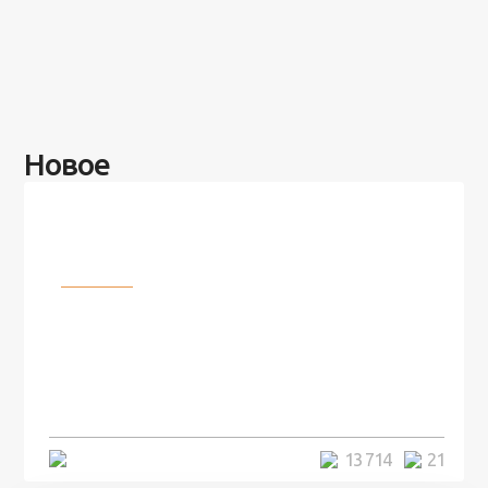
Новое
Разное
100 лет назад на этом острове
посреди моря забыли 100
человек и вернулись туда спустя
7 лет
5 минут
13 714
21