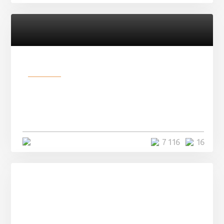
Разное
Парни нашли в лесу
заброшенный вагон и решили
остаться там на ...
4 минуты
7 116
16