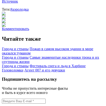
Источник
Теги:
#аэролодка
Комментировать
Читайте также
Города и страны
Пожар в самом высоком здании в мире
оказался туманом
Города и страны
Самые знаменитые наследники трона и их
спутницы жизни
Города и страны
Фестиваль снега и льда в Харбине
Головоломки
Агент 007 и его девушки
Подпишитесь на рассылку
Чтобы не пропустить интересные факты
и быть в курсе всего нового