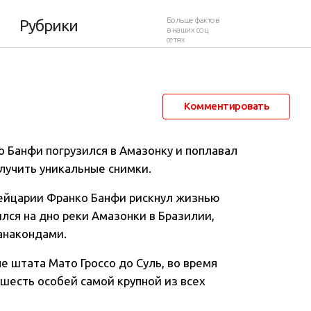
накондами
Больше фактов
Рубрики
в наших соц.
сетях
10 ноября 2012 в 12:30
84 561
38
Комментировать
 Банфи погрузился в Амазонку и поплавал
лучить уникальные снимки
.
ейцарии Франко Банфи рискнул жизнью
лся на дно реки Амазонки в Бразилии,
анакондами.
е штата Мато Гроссо до Суль, во время
 шесть особей самой крупной из всех