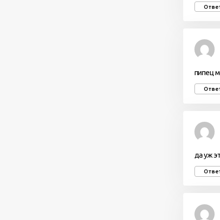
Отве
пипец м
Отве
да уж э
Отве