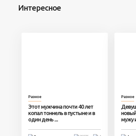
Интересное
Разное
Разное
Этот мужчина почти 40 лет
Девуш
копал тоннель в пустыне и в
новый
один день ...
мужу и 