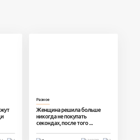
Разное
ажут
Женщина решила больше
ди
никогда не покупать
секондах, после того ...