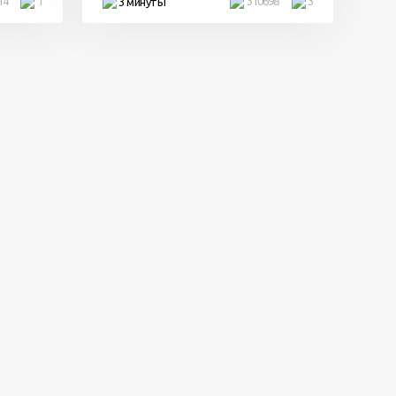
14
1
310698
3
3 минуты