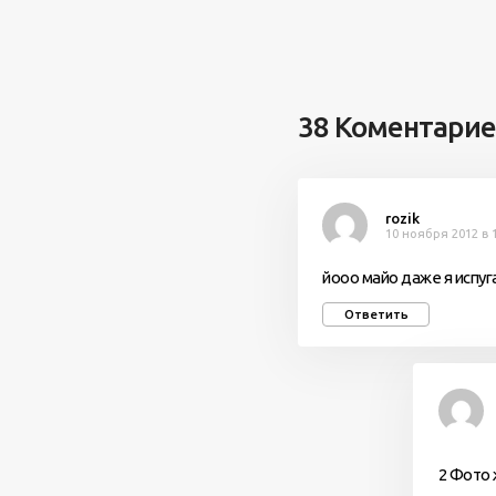
38 Коментари
rozik
10 ноября 2012 в 
йооо майо даже я испуг
Ответить
2 Фото 