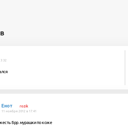
ев
13:32
ался
Енот
rozik
11 ноября 2012 в 17:41
жесть Брр. мурашки по коже