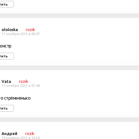
тить
ololoska
rozik
11 ноября 2012 в 08:47
онстр
тить
Vata
rozik
11 ноября 2012 в 07:48
то стрёмненько
тить
Андрей
rozik
10 ноября 2012 в 19:20