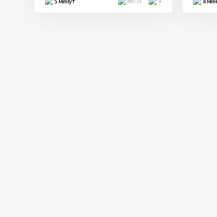
88775
4
5 минут
4 ми