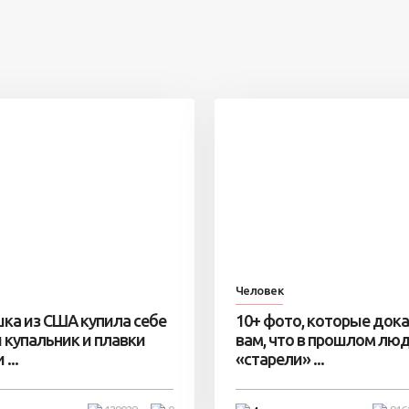
Человек
ка из США купила себе
10+ фото, которые док
 купальник и плавки
вам, что в прошлом лю
...
«старели» ...