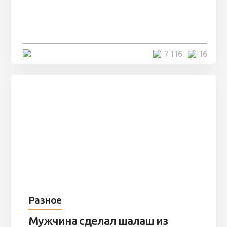
заброшенный вагон и решили
остаться там на ...
4 минуты
7 116
16
Разное
Мужчина сделал шалаш из