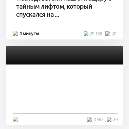
тайным лифтом, который
спускался на ...
4 минуты
29 158
20
Разное
Девушка показала свои фото, но
никто так и не смог угадать ...
4 минуты
4 592
20