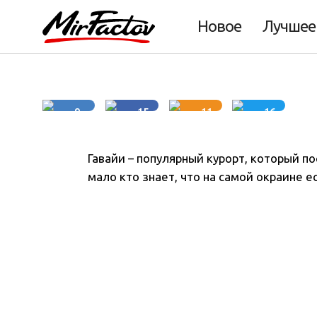
покинуть остров
Новое
Лучшее
5 минут
9
15
11
16
Гавайи – популярный курорт, который п
мало кто знает, что на самой окраине е