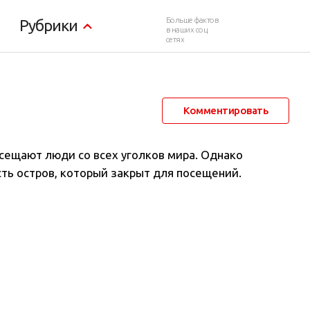
Больше фактов
Рубрики
в наших соц.
сетях
16 февраля 2022 в 06:34
21 482
0
Комментировать
осещают люди со всех уголков мира. Однако
сть остров, который закрыт для посещений.