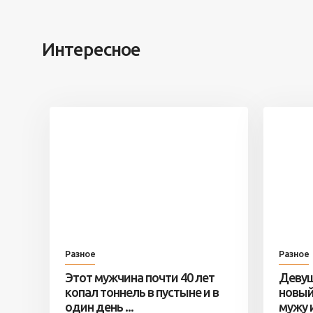
Интересное
Разное
Разное
Этот мужчина почти 40 лет
Девуш
копал тоннель в пустыне и в
новый
один день ...
мужу и 