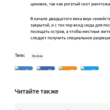
циновок, так как рогатый скот уничтож
В начале двадцатого века внук семейс
закрытой, и с тех пор вход сюда для по
посещать остров, а чтобы местные жит
следует получить специальное разреше
Теги:
#остров
9
15
11
16
Читайте также