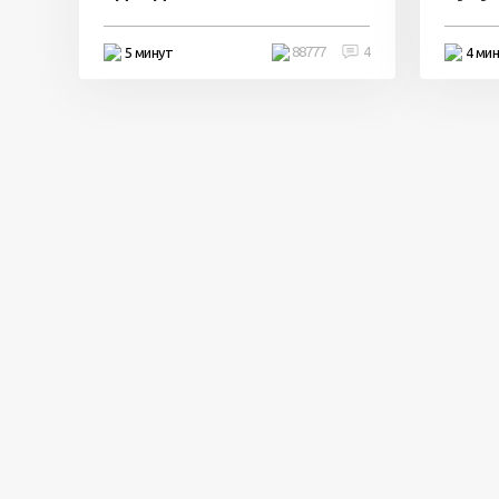
88777
4
5 минут
4 ми