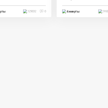
129032
0
916
нуты
4 минуты