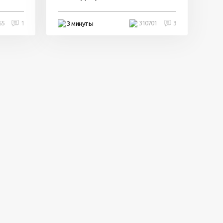
55
1
310701
3
3 минуты