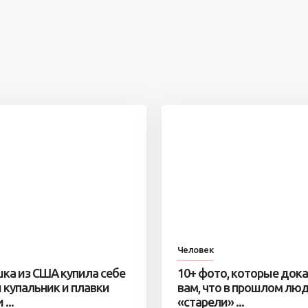
Человек
ка из США купила себе
10+ фото, которые док
 купальник и плавки
вам, что в прошлом лю
...
«старели» ...