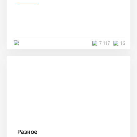
Парни нашли в лесу
заброшенный вагон и решили
остаться там на ...
4 минуты
7 117
16
Разное