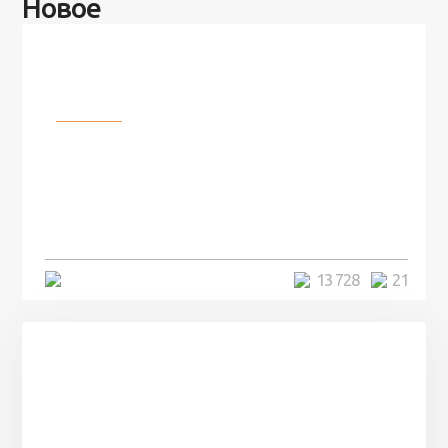
Новое
Разное
100 лет назад на этом острове
посреди моря забыли 100
человек и вернулись туда спустя
7 лет
5 минут
13 728
21