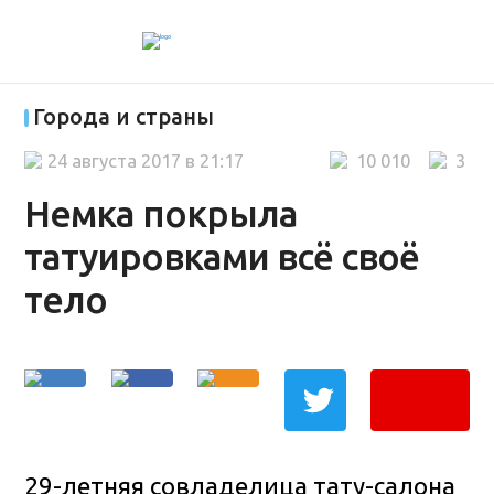
Города и страны
24 августа 2017 в 21:17
10 010
3
Немка покрыла
татуировками всё своё
тело
29-летняя совладелица тату-салона