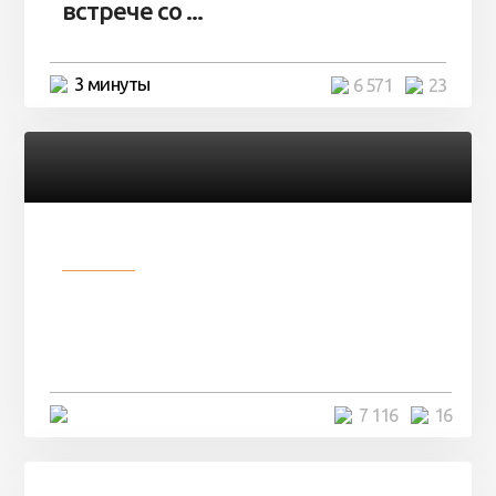
встрече со ...
3 минуты
6 571
23
Разное
Парни нашли в лесу
заброшенный вагон и решили
остаться там на ...
4 минуты
7 116
16