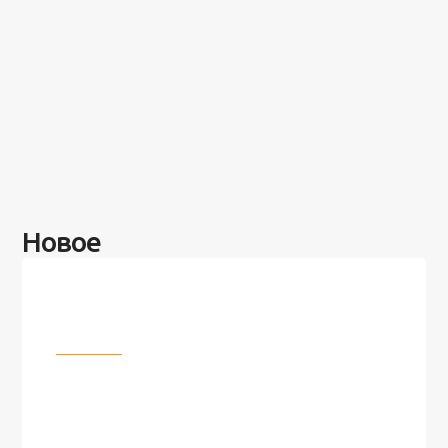
Новое
Разное
100 лет назад на этом острове
посреди моря забыли 100
человек и вернулись туда спустя