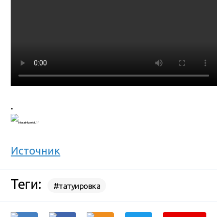
.
Источник
Теги:
#татуировка