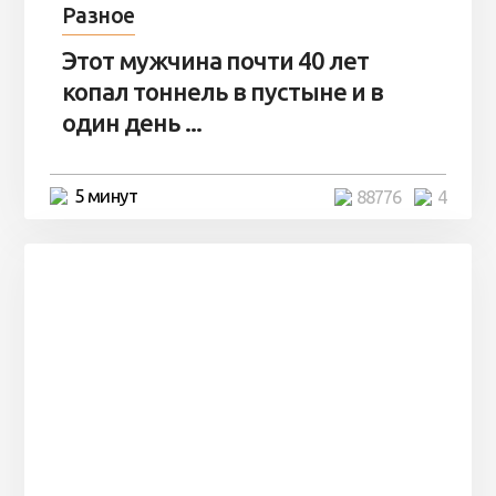
Разное
Этот мужчина почти 40 лет
копал тоннель в пустыне и в
один день ...
5 минут
88776
4