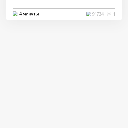
4 минуты
91734
1