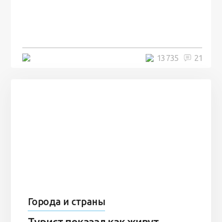
посреди моря забыли 100
человек и вернулись туда спустя
7 лет
5 минут
13 735
21
Города и страны
Турист показал как живут