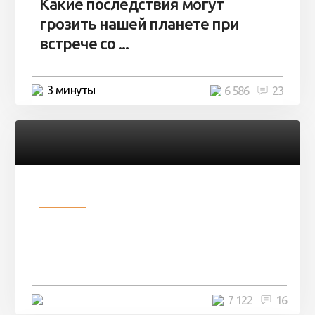
Какие последствия могут
грозить нашей планете при
встрече со ...
3 минуты
6 586
23
Разное
Парни нашли в лесу
заброшенный вагон и решили
остаться там на ...
4 минуты
7 122
16