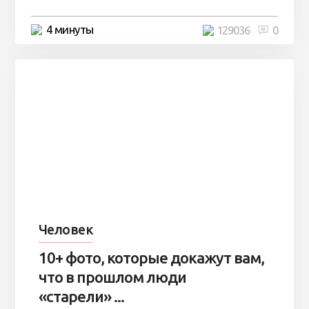
4 минуты
129036
0
Человек
10+ фото, которые докажут вам,
что в прошлом люди
«старели» ...