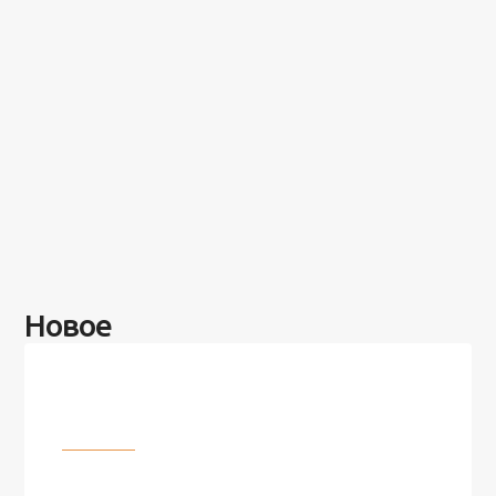
Новое
Разное
100 лет назад на этом острове