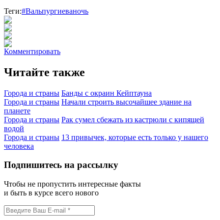
Теги:
#Вальпургиеваночь
Комментировать
Читайте также
Города и страны
Банды с окраин Кейптауна
Города и страны
Начали строить высочайшее здание на
планете
Города и страны
Рак сумел сбежать из кастрюли с кипящей
водой
Города и страны
13 привычек, которые есть только у нашего
человека
Подпишитесь на рассылку
Чтобы не пропустить интересные факты
и быть в курсе всего нового