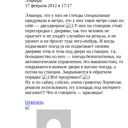
Эльвира
17 февраля 2012 в 17:17
Эльвира, это у них не стенды специальные
придумали в метро, это у них такое метро само по
себе — двухдверное
У них на станциях стоят
перегородки с дверями, так что человек не
прыгнет и не упадёт случайно на рельсы, и не
уронит и не бросит туда чего-нибудь. И когда
подъезжает поезд (а он подъезжает своими
дверями точь в точь под двери на станции, т.к.
большинство из них — поезда-безпилотники, на
автоматическом управлении, без машинистов), то
открываются вначале двери в вагоне поезда, а
потом на станции. Закрываются в обратном
порядке
Всё продумано!
Ну и по сабжу, собсно, очень грамотно Хоумплас
решили использовать эту площадь под интернет-
магазин!!! Что и говорить — красавцы!
Ответить