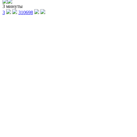
3 минуты
3
310698