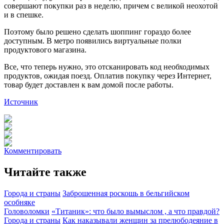
совершают покупки раз в неделю, причем с великой неохотой
и в спешке.
Поэтому было решено сделать шоппинг гораздо более
доступным. В метро появились виртуальные полки
продуктового магазина.
Все, что теперь нужно, это отсканировать код необходимых
продуктов, ожидая поезд. Оплатив покупку через Интернет,
товар будет доставлен к вам домой после работы.
Источник
Комментировать
Читайте также
Города и страны
Заброшенная роскошь в бельгийском
особняке
Головоломки
«Титаник»: что было вымыслом , а что правдой?
Города и страны
Как наказывали женщин за прелюбодеяние в