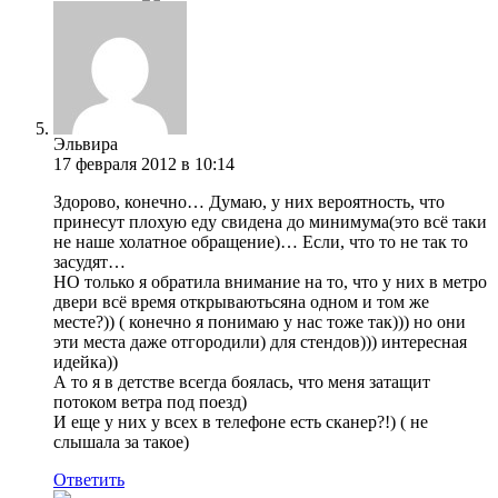
Эльвира
17 февраля 2012 в 10:14
Здорово, конечно… Думаю, у них вероятность, что
принесут плохую еду свидена до минимума(это всё таки
не наше холатное обращение)… Если, что то не так то
засудят…
НО только я обратила внимание на то, что у них в метро
двери всё время открываютьсяна одном и том же
месте?)) ( конечно я понимаю у нас тоже так))) но они
эти места даже отгородили) для стендов))) интересная
идейка))
А то я в детстве всегда боялась, что меня затащит
потоком ветра под поезд)
И еще у них у всех в телефоне есть сканер?!) ( не
слышала за такое)
Ответить