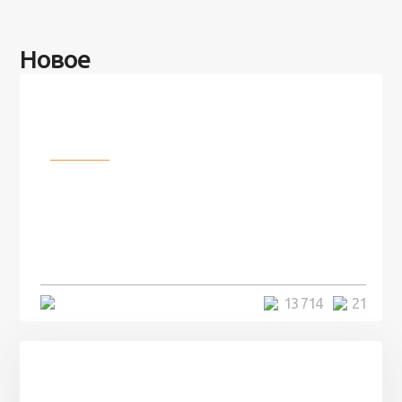
Новое
Разное
100 лет назад на этом острове
посреди моря забыли 100
человек и вернулись туда спустя
7 лет
5 минут
13 714
21