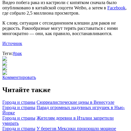
Видео побега рака из кастрюли с кипятком сначала было
опубликовано в китайской соцсети Weibo, а затем в
Facebook
,
где собрало 2,5 миллиона просмотров.
К слову, ситуация с отсоединением клешни для раков не
редкость. Ракообразные могут терять расставаться с ними
многократно — они, как правило, восстанавливаются.
Источник
Теги:
#рак
Комментировать
Читайте также
Города и страны
Сюрреалистические цены в Венесуэле
Города и страны
Парад огромных надувных игрушек в Нью-
Йорке
Города и страны
Жителям деревни в Италии запретили
умирать
Города и страны
У берегов Мексики произошло мощное