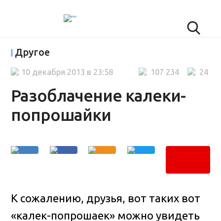
Другое
10 декабря 2013 в 23:58
107 234
24
Разоблачение калеки-
попрошайки
К сожалению, друзья, вот таких вот
«калек-попрошаек» можно увидеть