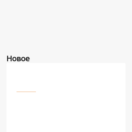
Новое
Разное
100 лет назад на этом острове
посреди моря забыли 100
человек и вернулись туда спустя
7 лет