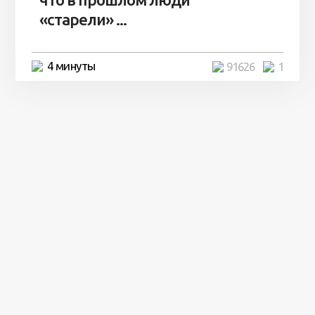
«старели» ...
4 минуты
91626
1