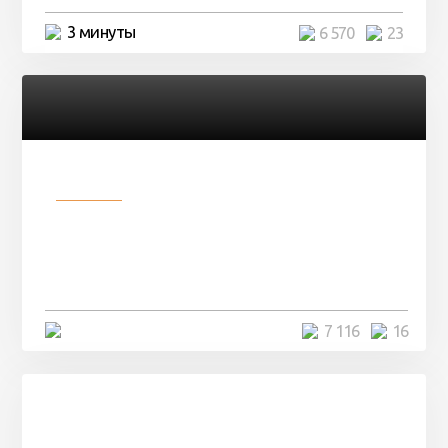
3 минуты
6 570
23
Разное
Парни нашли в лесу
заброшенный вагон и решили
остаться там на ...
4 минуты
7 116
16