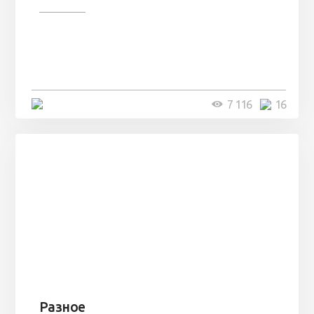
Парни нашли в лесу
заброшенный вагон и решили
остаться там на ...
4 минуты
7 116
16
Разное