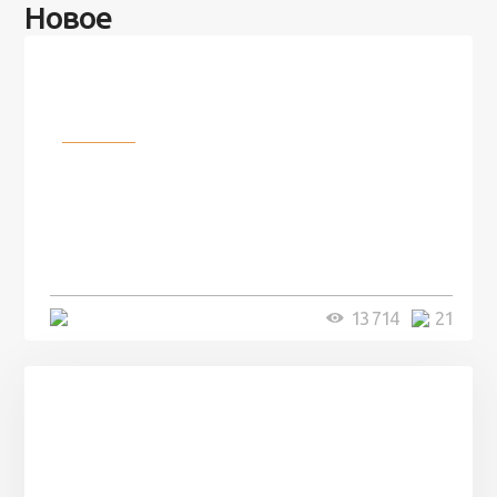
Новое
Разное
100 лет назад на этом острове
посреди моря забыли 100
человек и вернулись туда спустя
7 лет
5 минут
13 714
21