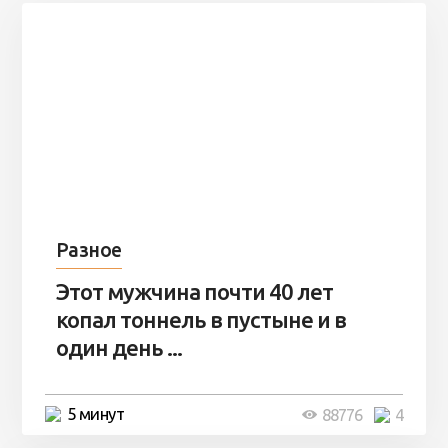
Разное
Этот мужчина почти 40 лет
копал тоннель в пустыне и в
один день ...
5 минут
88776
4