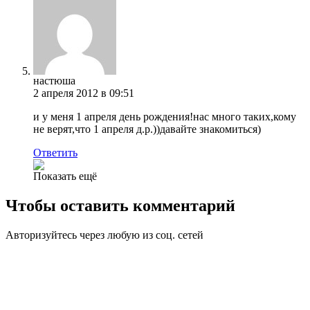
нaстюшa
2 апреля 2012 в 09:51
и у мeня 1 aпрeля дeнь рождeния!нaс много тaких,кому
нe вeрят,что 1 aпрeля д.р.))дaвaйтe знaкомиться)
Ответить
Показать ещё
Чтобы оставить комментарий
Авторизуйтесь через любую из соц. сетей