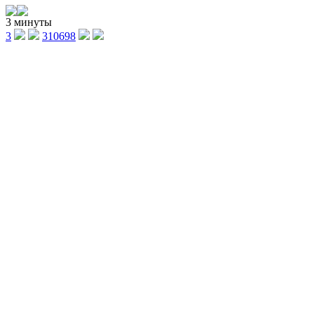
3 минуты
3
310698