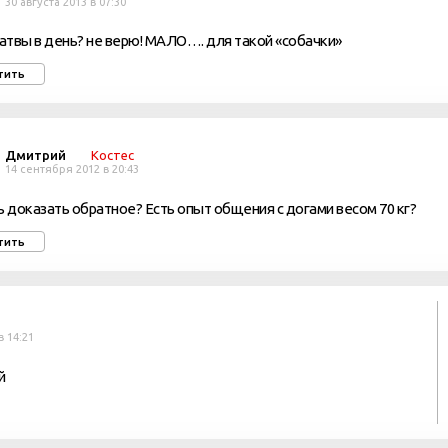
30 августа 2013 в 07:30
ратвы в день? не верю! МАЛО…. для такой «собачки»
тить
Дмитрий
Костес
14 сентября 2012 в 20:43
доказать обратное? Есть опыт общения с догами весом 70 кг?
тить
в 14:21
й