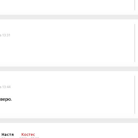
в 13:31
в 13:44
 верю.
Настя
Костес