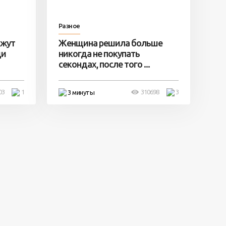
Разное
ажут
Женщина решила больше
ди
никогда не покупать
секондах, после того ...
03
1
310698
3
3 минуты