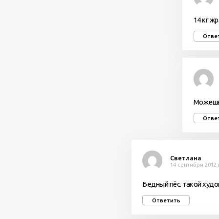
14 кг ж
Отве
Можешь 
Отве
Светлана
14 сентября 2012 
Бедный пёс. такой худо
Ответить