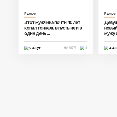
Разное
Разное
Этот мужчина почти 40 лет
Девуш
копал тоннель в пустыне и в
новый
один день ...
мужу и 
88775
4
5 минут
4 ми