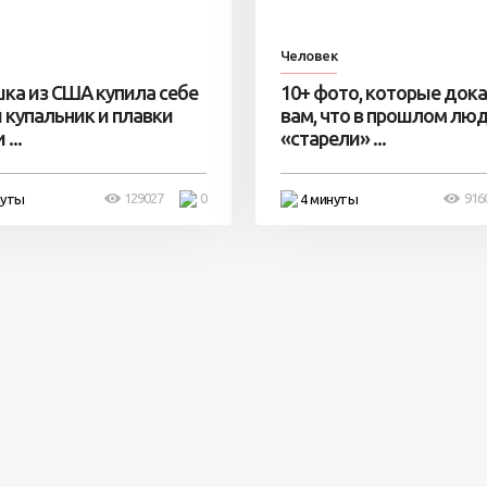
Человек
ка из США купила себе
10+ фото, которые док
 купальник и плавки
вам, что в прошлом лю
...
«старели» ...
129027
0
916
нуты
4 минуты