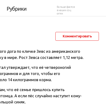
екордов Гиннесса
Больше фактов
Рубрики
в наших соц.
сетях
14 сентября 2012 в 08:06
34 077
18
Комментировать
ого дога по кличке Зевс из американского
ку в мире
. Рост Зевса составляет 1,12 метра.
гал утверждает, что её четвероногий
граммов и для того, чтобы его
оло 14 килограммов корма.
ам, что её семье пришлось купить
томца. А если пёс случайно наступит кому-
большой синяк.