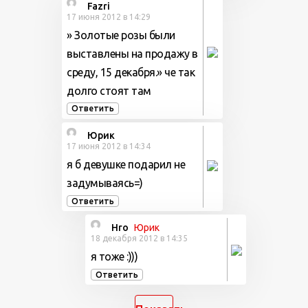
Fazri
17 июня 2012 в 14:29
» Золотые розы были
выставлены на продажу в
среду, 15 декабря.» че так
долго стоят там
Ответить
Юрик
17 июня 2012 в 14:34
я б девушке подарил не
задумываясь=)
Ответить
Hro
Юрик
18 декабря 2012 в 14:35
я тоже :)))
Ответить