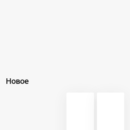
острове
посреди моря
забыли 100
человек и
вернулись
туда спустя 7
лет
Новое
13 732
21
5 минут