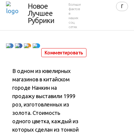
золотые
Новое
Больше
фактов
Лучшее
в
розы
наших
Рубрики
соц.
сетях
17 июня 2012 в 11:38
24 213
32
1
Комментировать
В одном из ювелирных
магазинов в китайском
городе Нанкин на
продажу выставили 1999
роз, изготовленных из
золота. Стоимость
одного цветка, каждый из
которых сделан из тонкой