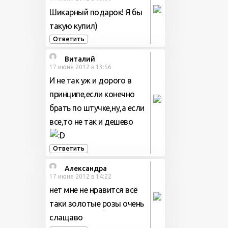
Шикарный подарок! Я бы
такую купил)
Ответить
Виталий
17 июня 2012 в 13:56
И не так уж и дорого в
принципе,если конечно
брать по штучке,ну,а если
все,то не так и дешево
Ответить
Александра
17 июня 2012 в 14:22
нет мне не нравится всё
таки золотые розы очень
слащаво