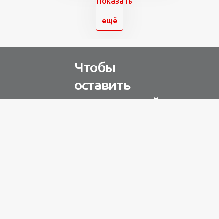
Показать
ещё
Чтобы
оставить
комментарий
Авторизуйтесь через
любую из соц. сетей
Разное
100 лет назад
на этом