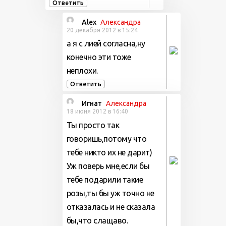
Ответить
Alex
Александра
20 декабря 2012 в 15:24
а я с лией согласна,ну
конечно эти тоже
неплохи.
Ответить
Игнат
Александра
18 июня 2012 в 16:40
Ты просто так
говоришь,потому что
тебе никто их не дарит)
Уж поверь мне,если бы
тебе подарили такие
розы,ты бы уж точно не
отказалась и не сказала
бы,что слащаво.