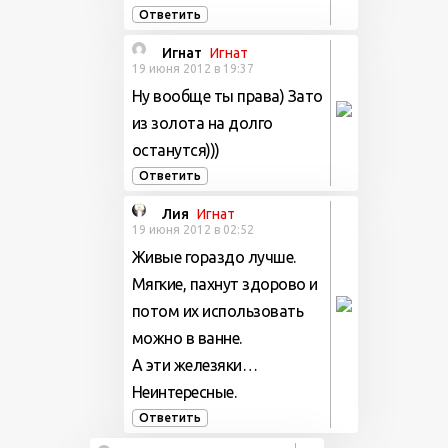
Ответить
Игнат
Игнат
19 июня 2012 в 19:37
Ну вообще ты права) Зато
из золота на долго
останутся)))
Ответить
Лия
Игнат
19 июня 2012 в 02:52
Живые гораздо лучше.
Мягкие, пахнут здорово и
потом их использовать
можно в ванне.
А эти железяки…
Неинтересные.
Ответить