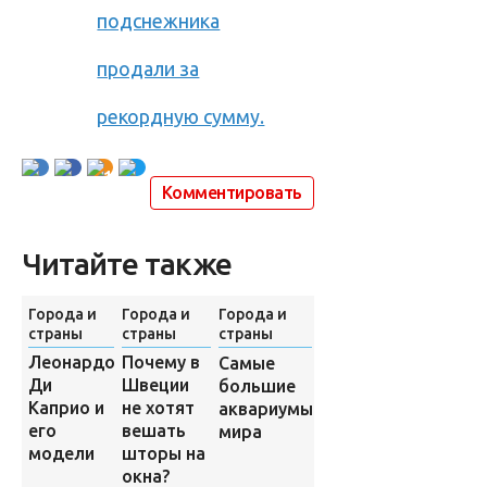
подснежника
продали за
рекордную сумму.
1
Комментировать
Читайте также
Города и
Города и
Города и
Города и
страны
страны
страны
страны
Знаете
Леонардо
Почему в
Самые
ли вы
Ди
Швеции
большие
донской
Каприо и
не хотят
аквариумы
говор?
его
вешать
мира
модели
шторы на
окна?