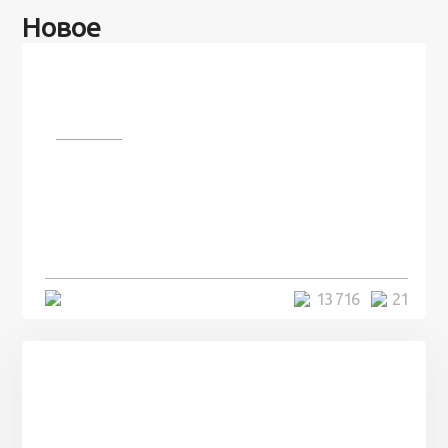
Новое
Разное
100 лет назад на этом острове
посреди моря забыли 100
человек и вернулись туда спустя
7 лет
5 минут
13 716
21