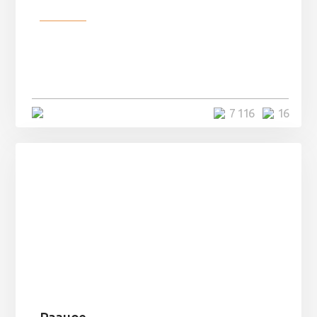
Разное
Парни нашли в лесу
заброшенный вагон и решили
остаться там на ...
4 минуты
7 116
16