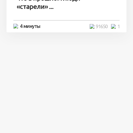
«старели» ...
4 минуты
91650
1