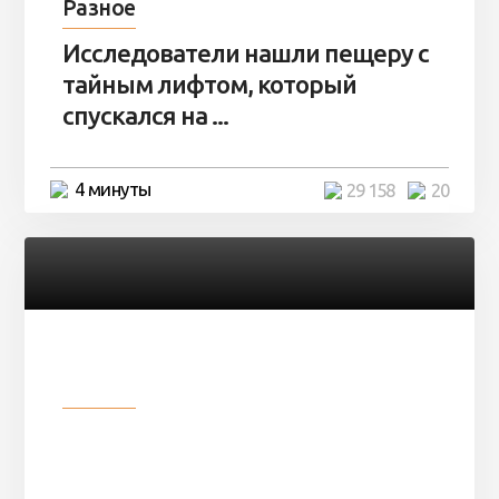
Разное
Исследователи нашли пещеру с
тайным лифтом, который
спускался на ...
4 минуты
29 158
20
Разное
Девушка показала свои фото, но
никто так и не смог угадать ...