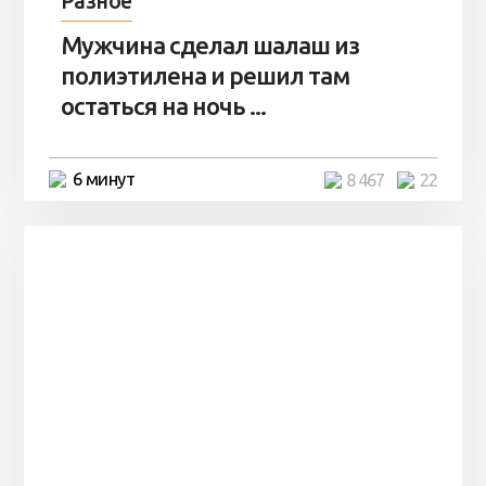
Разное
Мужчина сделал шалаш из
полиэтилена и решил там
остаться на ночь ...
6 минут
8 467
22