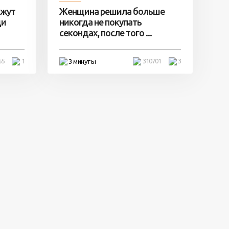
ажут
Женщина решила больше
ди
никогда не покупать
секондах, после того ...
55
1
310701
3
3 минуты