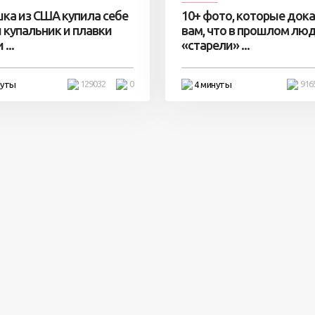
ка из США купила себе
10+ фото, которые док
 купальник и плавки
вам, что в прошлом лю
...
«старели» ...
129032
0
916
нуты
4 минуты