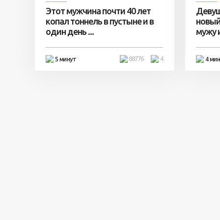
Этот мужчина почти 40 лет
Девуш
копал тоннель в пустыне и в
новый
один день ...
мужу и 
88776
4
5 минут
4 ми