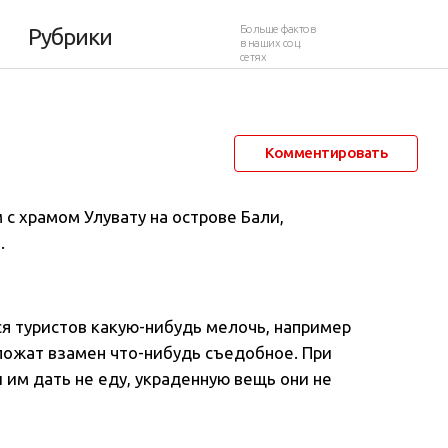
Больше фактов
Рубрики
в наших соц.
сетях
4 июня 2017 в 16:15
1 843
0
Комментировать
с храмом Улувату на острове Бали,
.
я туристов какую-нибудь мелочь, например
дложат взамен что-нибудь съедобное. При
 им дать не еду, украденную вещь они не