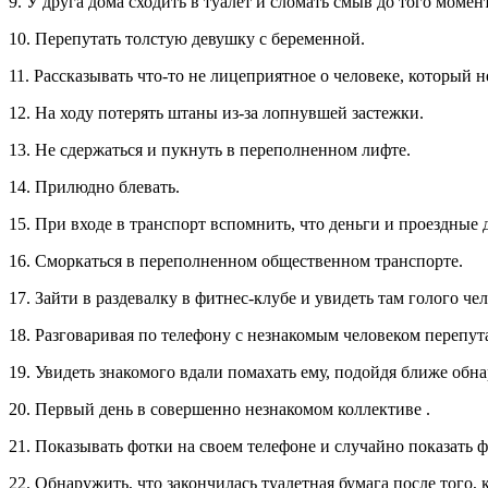
9. У друга дома сходить в туалет и сломать смыв до того моме
10. Перепутать толстую девушку с беременной.
11. Рассказывать что-то не лицеприятное о человеке, который 
12. На ходу потерять штаны из-за лопнувшей застежки.
13. Не сдержаться и пукнуть в переполненном лифте.
14. Прилюдно блевать.
15. При входе в транспорт вспомнить, что деньги и проездные 
16. Сморкаться в переполненном общественном транспорте.
17. Зайти в раздевалку в фитнес-клубе и увидеть там голого чел
18. Разговаривая по телефону с незнакомым человеком перепут
19. Увидеть знакомого вдали помахать ему, подойдя ближе обн
20. Первый день в совершенно незнакомом коллективе .
21. Показывать фотки на своем телефоне и случайно показать 
22. Обнаружить, что закончилась туалетная бумага после того, к