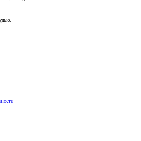
удью.
нности