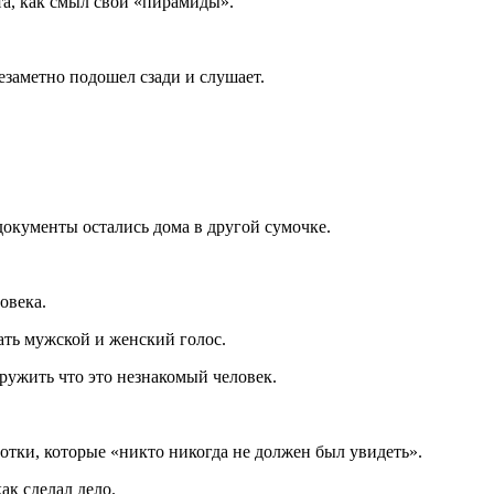
нта, как смыл свои «пирамиды».
незаметно подошел сзади и слушает.
документы остались дома в другой сумочке.
овека.
ать мужской и женский голос.
аружить что это незнакомый человек.
фотки, которые «никто никогда не должен был увидеть».
ак сделал дело.