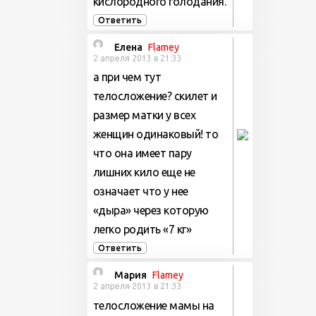
кислородного голодания.
Ответить
Елена
Flamey
2 апреля 2013 в 21:33
а при чем тут
телосложение? скилет и
размер матки у всех
женщин одинаковый! то
что она имеет пару
лишних кило еще не
означает что у нее
«дыра» через которую
легко родить «7 кг»
Ответить
Мария
Flamey
2 апреля 2013 в 21:33
телосложение мамы на