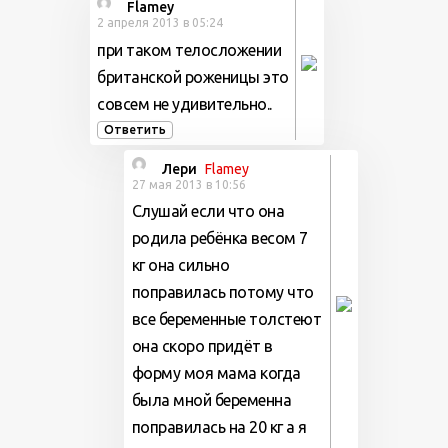
Flamey
2 апреля 2013 в 05:24
при таком телосложении
британской роженицы это
совсем не удивительно..
Ответить
Лери
Flamey
27 мая 2013 в 10:56
Слушай если что она
родила ребёнка весом 7
кг она сильно
поправилась потому что
все беременные толстеют
она скоро придёт в
форму моя мама когда
была мной беременна
поправилась на 20 кг а я