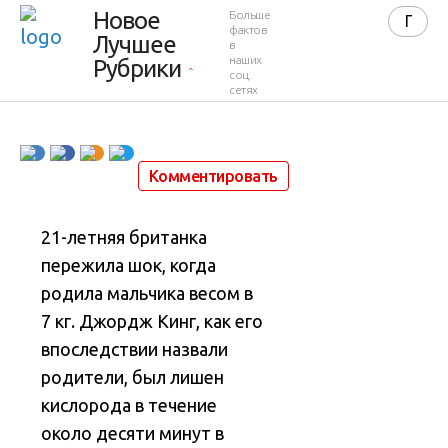
весом в 7
Новое
Больше
фактов
Лучшее
в
кг
наших
Рубрики
соц.
сетях
1 апреля 2013 в 23:27
69 932
63
Комментировать
21-летняя британка
пережила шок, когда
родила мальчика весом в
7 кг
. Джордж Кинг, как его
впоследствии назвали
родители, был лишен
кислорода в течение
около десяти минут в