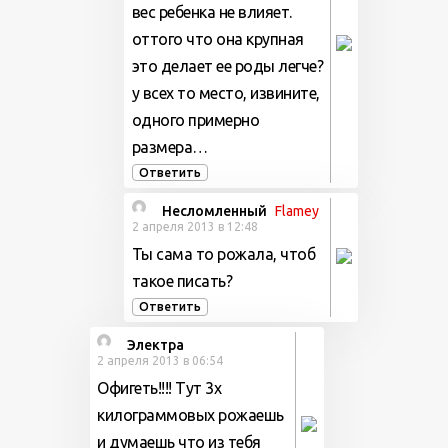
вес ребенка не влияет.
оттого что она крупная
это делает ее роды легче?
у всех то место, извините,
одного примерно
размера…
Ответить
Несломленный
Flamey
2 апреля 2013 в 12:48
Ты сама то рожала, чтоб
такое писать?
Ответить
Электра
2 апреля 2013 в 06:54
Офигеть!!!! Тут 3х
килограммовых рожаешь
и думаешь что из тебя