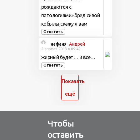
рождаются с
патологиями».бред сивой
кобылы,скажу я вам
Ответить
нафаня
Андрей
2 апреля 2013 в 09:42
жирный будет… и все…
Ответить
Показать
ещё
Чтобы
оставить