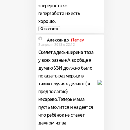
«переросток».
гиперзабота не есть
хорошо.
Ответить
Александр
Flamey
2 апреля 2013 в 22:12
Скелет,здесь-ширина таза
у всех разные.А вообще я
думаю УЗИ должно было
показать размеры,и в
таких случаях делают( я
предполагаю)
кесарево.Теперь мама
пусть молится и надеется
что ребёнок не станет
дауном из-за