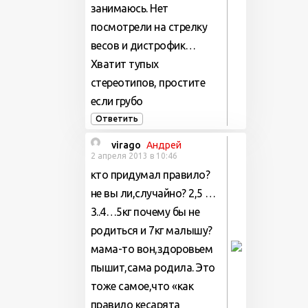
занимаюсь. Нет
посмотрели на стрелку
весов и дистрофик…
Хватит тупых
стереотипов, простите
если грубо
Ответить
virago
Андрей
2 апреля 2013 в 10:46
кто придумал правило?
не вы ли,случайно? 2,5 …
3..4…5кг почему бы не
родиться и 7кг малышу?
мама-то вон,здоровьем
пышит,сама родила. Это
тоже самое,что «как
правило кесарята