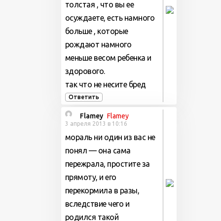
толстая , что вы ее
осуждаете, есть намного
больше , которые
рождают намного
меньше весом ребенка и
здорового.
так что не несите бред
Ответить
Flamey
Flamey
3 апреля 2013 в 10:16
мораль ни один из вас не
понял — она сама
пережрала, простите за
прямоту, и его
перекормила в разы,
вследствие чего и
родился такой