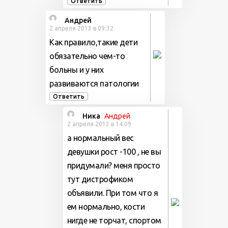
Ответить
Андрей
2 апреля 2013 в 09:32
Как правило,такие дети
обязательно чем-то
больны и у них
развиваются патологии
Ответить
Ника
Андрей
2 апреля 2013 в 14:09
а нормальный вес
девушки рост -100 , не вы
придумали? меня просто
тут дистрофиком
объявили. При том что я
ем нормально, кости
нигде не торчат, спортом