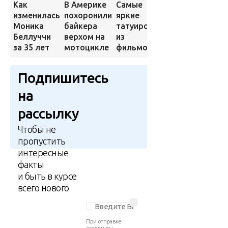
Самые
Как
В Америке
2500
яркие
изменилась
похоронили
мультяшных
татуировки
Моника
байкера
героев на
из
Беллуччи
верхом на
одном
фильмов
за 35 лет
мотоцикле
полотне
Подпишитесь
на
рассылку
Чтобы не
пропустить
интересные
факты
и быть в курсе
всего нового
При отправке